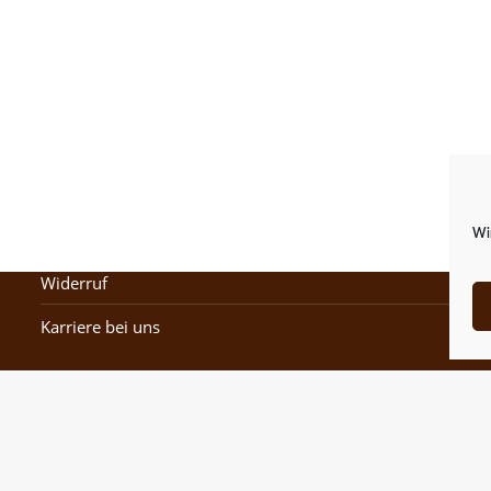
Impressum
Me
Datenschutz
Ka
Wir
Allgemeine Geschäftsbedingungen
Wa
Widerruf
Ve
Karriere bei uns