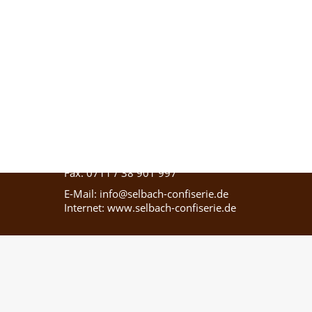
Confiserie Selbach
Schiller Platz 4
70173 Stuttgart
Telefon: 0711 / 67 344 169
Fax: 0711 / 38 901 997
E-Mail: info@selbach-confiserie.de
Internet: www.selbach-confiserie.de