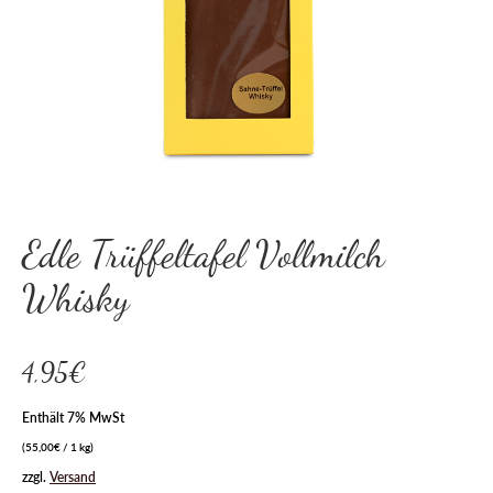
Edle Trüffeltafel Vollmilch
Whisky
4,95
€
Enthält 7% MwSt
(
55,00
€
/ 1 kg)
zzgl.
Versand