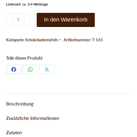
Lieferzeit: ca. 3-4 Werktage
Edle
In den Warenkorb
Trüffeltafel
Vollmilch
Kategorie:
Schokoladentafeln
Artikelnummer:
T-165
Whisky
Menge
Teile dieses Produkt
Teilen
Teilen
Teilen
Schaltflächen
Schaltflächen
Schaltflächen
Beschreibung
Zusätzliche Informationen
Zutaten