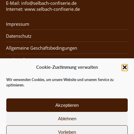
E-Mail: info@selbach-confiserie.de
Internet: www.selbach-confiserie.de
Impressum
Datenschutz
Allgemeine Geschäftsbedingungen
Widerruf
Cookie-Zustimmung verwalten
Karriere bei uns
Wir verwenden Cookies, um unsere Website und unseren Service zu
optimieren.
Mein Konto
Kasse
Akzeptieren
Warenkorb
Ablehnen
Versand & Lieferung
Vorlieben