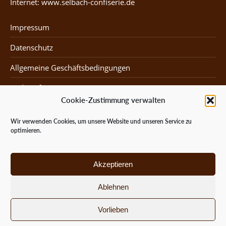
Internet: www.selbach-confiserie.de
Impressum
Datenschutz
Allgemeine Geschäftsbedingungen
Widerruf
Cookie-Zustimmung verwalten
Karriere bei uns
Wir verwenden Cookies, um unsere Website und unseren Service zu
optimieren.
Mein Konto
Kasse
Akzeptieren
Warenkorb
Ablehnen
Versand & Lieferung
Vorlieben
Vertrag widerrufen