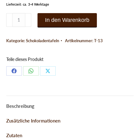
Lieferzeit: ca. 3-4 Werktage
Edle
In den Warenkorb
Vollmilchschokolade
mit
Kategorie:
Schokoladentafeln
Artikelnummer:
T-13
Erdnüssen
Menge
Teile dieses Produkt
Teilen
Teilen
Teilen
Schaltflächen
Schaltflächen
Schaltflächen
Beschreibung
Zusätzliche Informationen
Zutaten