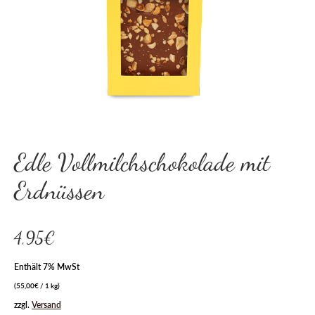
Edle Vollmilchschokolade mit
Erdnüssen
4,95
€
Enthält 7% MwSt
(
55,00
€
/ 1 kg)
zzgl.
Versand