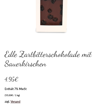
Edle Zartbitterschokolade mit
Sauerkirschen
4,95
€
Enthält 7% MwSt
(
55,00
€
/ 1 kg)
zzgl.
Versand