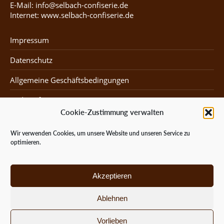
E-Mail: info@selbach-confiserie.de
Internet: www.selbach-confiserie.de
Impressum
Datenschutz
Allgemeine Geschäftsbedingungen
Widerruf
Cookie-Zustimmung verwalten
Karriere bei uns
Wir verwenden Cookies, um unsere Website und unseren Service zu
optimieren.
Mein Konto
Kasse
Akzeptieren
Warenkorb
Ablehnen
Versand & Lieferung
Vorlieben