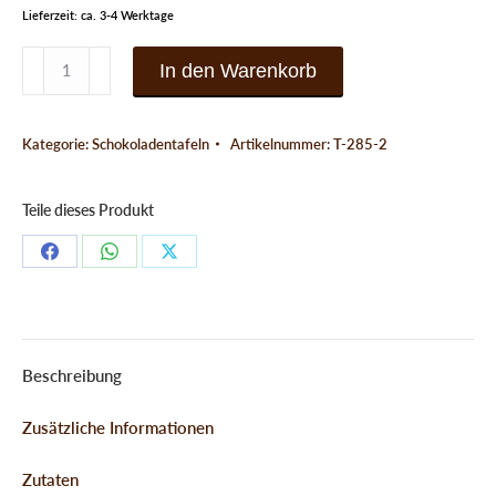
Lieferzeit: ca. 3-4 Werktage
Edle
In den Warenkorb
Zartbitterschokolade
mit
Kategorie:
Schokoladentafeln
Artikelnummer:
T-285-2
Sauerkirschen
Menge
Teile dieses Produkt
Teilen
Teilen
Teilen
Schaltflächen
Schaltflächen
Schaltflächen
Beschreibung
Zusätzliche Informationen
Zutaten