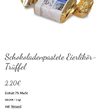
Schokoladenpastete Eierlikör-
Trüffel
2,20
€
Enthält 7% MwSt
(
88,00
€
/ 1 kg)
zzgl.
Versand