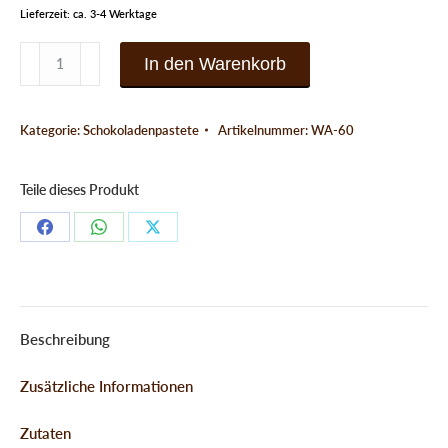
Lieferzeit: ca. 3-4 Werktage
Schokoladenpastete
In den Warenkorb
Eierlikör-
Trüffel
Kategorie:
Schokoladenpastete
Artikelnummer:
WA-60
Menge
Teile dieses Produkt
Teilen
Teilen
Teilen
Schaltflächen
Schaltflächen
Schaltflächen
Beschreibung
Zusätzliche Informationen
Zutaten