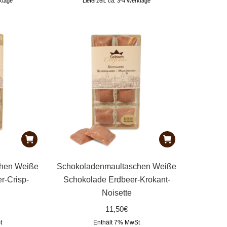
rktage
Lieferzeit: ca. 3-4 Werktage
chen Weiße
Schokoladenmaultaschen Weiße
r-Crisp-
Schokolade Erdbeer-Krokant-
Noisette
11,50
€
t
Enthält 7% MwSt