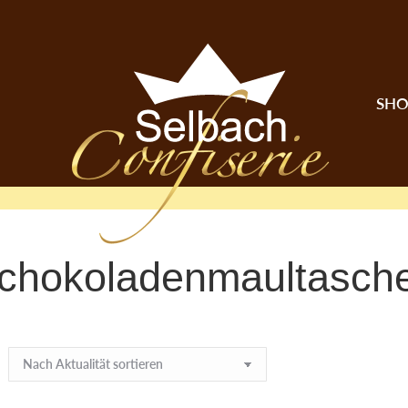
SHO
chokoladenmaultasch