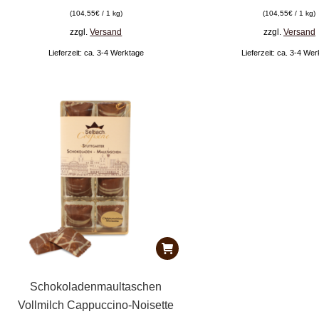
(
104,55
€
/ 1 kg)
(
104,55
€
/ 1 kg)
zzgl.
Versand
zzgl.
Versand
Lieferzeit: ca. 3-4 Werktage
Lieferzeit: ca. 3-4 We
Schokoladenmaultaschen
Vollmilch Cappuccino-Noisette