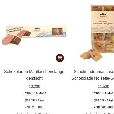
Schokoladen Maultaschenstange
Schokoladenmaultas
gemischt
Schokolade Noisette-S
10,20
€
11,50
€
Enthält 7% MwSt
Enthält 7% MwS
(
113,33
€
/ 1 kg)
(
104,55
€
/ 1 kg)
zzgl.
Versand
zzgl.
Versand