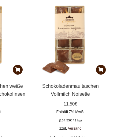
sortiert
chen weiße
Schokoladenmaultaschen
chokolinsen
Vollmilch Noisette
11,50
€
t
Enthält 7% MwSt
(
104,55
€
/ 1 kg)
zzgl.
Versand