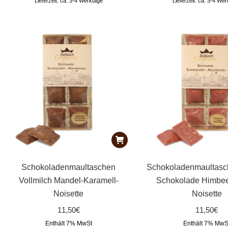
Lieferzeit: ca. 3-4 Werktage
Lieferzeit: ca. 3-4 We
Schokoladenmaultaschen
Schokoladenmaultas
Vollmilch Mandel-Karamell-
Schokolade Himbee
Noisette
Noisette
11,50
€
11,50
€
Enthält 7% MwSt
Enthält 7% MwS