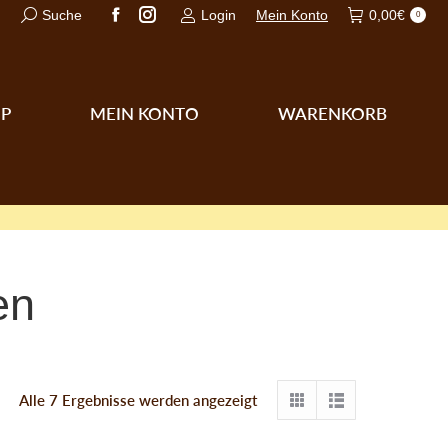
Search:
Suche
Login
Mein Konto
0,00
€
0
Facebook
Instagram
page
page
opens
opens
in
in
P
MEIN KONTO
WARENKORB
new
new
window
window
en
Nach
Alle 7 Ergebnisse werden angezeigt
Aktualität