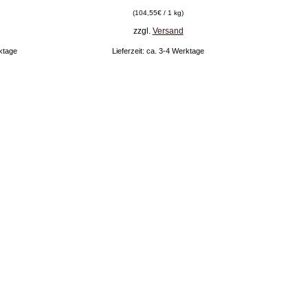
(
104,55
€
/ 1 kg)
zzgl.
Versand
rktage
Lieferzeit: ca. 3-4 Werktage