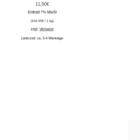
11,50
€
Enthält 7% MwSt
(
104,55
€
/ 1 kg)
zzgl.
Versand
Lieferzeit: ca. 3-4 Werktage
Impressum
Me
Datenschutz
Ka